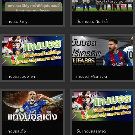
แทงบอล3bly
เว็บแทงบอลกินค่าน้ำ
แทงบอลแบบง่ายๆ
แทงบอล ฟรีเครดิต
แทงบอลเต็ง
เว็บแทงบอลราคาดี