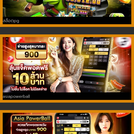
สล็อตpg
asiapowerball