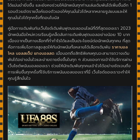
ได้แม่นยำยิ่งขึ้น และยังคงช่วยให้นักพนันทุกท่านเล่นเดิมพันได้เพิ่มขึ้นอีก 1
รอบด้วยอัตราแบ๊งค์ของตัวเองให้คุณมั่นใจได้หลากหลายรูปแบบและให้
คุณมั่นใจได้ทุกครั้งที่ถอนโบนัส
คู่มือการเดิมพันกับเว็บไซต์เดิมพันฟุตบอลออนไลน์ที่ดีที่สุดของเรา 2023
นักพนันมือใหม่ควรเรียนรู้เคล็ดลับการเดิมพันฟุตบอลอย่างน้อย 10 บาท
เนื่องจากเป็นทางเลือกที่ทำกำไรได้และเป็นประโยชน์ต่อนักพนันทุกคน ที่สุด
คือการเพิ่มโอกาสสูงสุดให้กับนักพนันทั้งหลายได้เลือกเดิมพัน
ราคาบอล
ไหล บอลสเต็ป แทงบอลสด
เมื่อบอกถึงสิทธิพิเศษคุณจะสามารถวางเดิม
พันได้อย่างมั่นใจและง่ายดายยิ่งขึ้นในทุก ๆ ส่วนของการเข้าใช้บริการผ่าน
เว็บไซต์พนันบอลของเรา ช่วยให้นักเดิมพันทุกคนเข้าใจได้อย่างชัดเจนถึง
การเพิ่มขึ้นทุกครั้งที่ใช้บริการพนันบอลของเราที่นี่ เว็บไซต์ของเราจะทำให้
คุณรู้สึกมั่นใจ