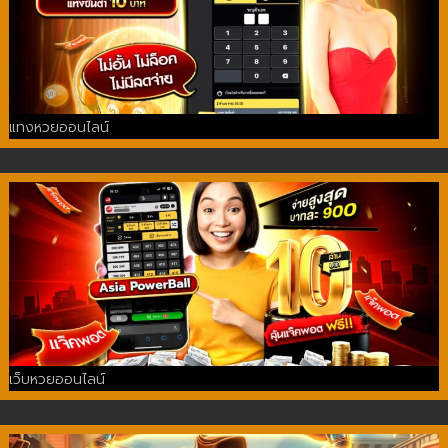
แทงหวยออนไลน์
เว็บหวยออนไลน์