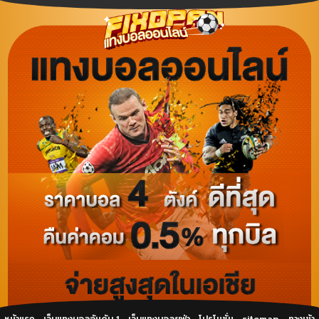
หน้าแรก
เว็บแทงบอลอันดับ 1
เว็บแทงบอลยูฟ่า
โปรโมชั่น
sitemap
ทางเข้า