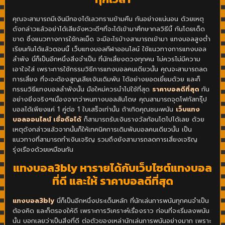
คุณจะสามารถมีเงินมีทองได้เลวทรามข้ามคืน กันอย่างแน่นอน ด้วยเหตุ
ดังกล่าวแล้วอย่าได้เสียจังหวะดีๆที่จะได้เข้ามาศึกษากลวิธีนี้ กันโดยเด็ด
ขาด ซึ่งแนวทางการใช้กลเม็ด จะมีอะไรบ้างสามารถเข้ามา
แทงบอลสูงต่ำ
เรียนกันได้แล้วตอนนี้ เว็บแทงบอลกีฬาออนไลน์ ใช้แนวทางการแทงบอล
ลำพัง นี่ก็เป็นอีกหนึ่งสิ่งจำเป็น ที่นักเสี่ยงดวงทุกคน ไม่ควรไม่มีความ
เอาใจใส่ เพราะการใช้กรรมวิธีการแทงบอลคนเดียวนั้น คุณจะสามารถลด
การเสี่ยง ที่จะจะต้องสูญเสียเงินเดิมพัน ได้อย่างยอดเยี่ยมด้วย และก็
กรรมวิธีแทงบอลลำพังนั้น มือใหม่ควรนำไปใช้ที่สุด
ราคาบอลดีที่สุด
กัน
อย่างยิ่งจริงๆเนื่องจากว่าหนทางบอลสันโดษ คุณสามารถจุดโฟกัสกรุ๊ป
บอลได้เพียงแค่ 1 คู่ต่อ 1 ใบเสร็จเท่านั้น ถ้าเกิดคุณชนะพนัน
เว็บแทง
บอลออนไลน์ เชื่อถือได้
ก็สามารถรับเงินรางวัลก้อนโตไปได้เลย ด้วย
เหตุดังกล่าวแล้วจากนั้นก็ให้เทคนิคการเดิมพันบอลคนเดียวนั้น เป็น
แนวทางที่สามารถทำเงินเจริญ รวมถึงยังสามารถลดการเสี่ยงเจริญ
รุ่งเรืองด้วยเหมือนกัน
แทงบอล3bly หารายได้กับเว็บไซต์แทงบอล
ที่ดี และให้ ราคาบอลดีที่สุด
แทงบอล3bly
นี่ก็เป็นอีกหนึ่งประเด็นหลัก ที่นักเล่นการพนันทุกคนจำเป็น
ต้องคิด และก็ตรองให้ดี เพราะการวิเคราะห์เรื่องราว ก่อนที่จะเริ่มลงพนัน
นั้น บอกเลยว่าเป็นสิ่งที่ดี ต่อตัวของเหล่านักเล่นการพนันอย่างมาก เพราะ