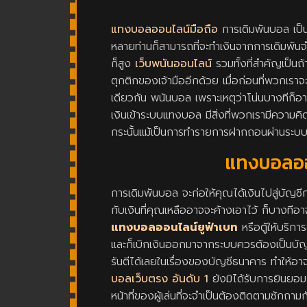
แทงบอลออนไลน์มือถือ
การเดิมพันบอล เป็นก
หลายท่านก็สามารถที่จะทำเงินจากการเดิมพันจ
ก็สูง
เว็บพนันออนไลน์
รวมทั้งที่สำคัญเป็นถ้
ตุกติกของเจ้ามืออีกด้วย เมื่อก่อนที่พวกเราจ
เดียวกัน พนันบอล เพราะเหตุว่าโน่นบางทีก
เงินเข้าระบบแทงบอล มีสิ่งที่พวกเรามีความคิ
กระนั้นแม้เป็นการทำรายการฝากถอนผ่านระบ
แทงบอลออน
การเดิมพันบอล จะก่อให้คุณได้เงินไปสู่บัญชี
กับเงินที่คุณเหลืออาจจะค้างเอาไว้ ก็บางที
แทงบอลออนไลน์ยูฟ่าเบท
หรือตู้ให้บริก
และก็เบิกเงินออกมาจากระบบควรต้องเป็นบัญ
รันตีได้เลยในเรื่องของบัญชีธนาคาร ทำให้อ
บอลเว็บตรง อันดับ 1
ยังมิได้รับการยินยอ
หน้าที่ของผู้เล่นที่จะจำเป็นต้องติดตามซักถ