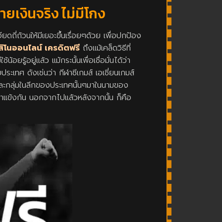
ายเงินจริง ไม่มีโกง
ี่ถ้วนให้มีเยอะขึ้นเรื่อยๆด้วย เพื่อปกป้อง
สิโนออนไลน์ เครดิตฟรี
ถึงแม้เคล็ดวิธีที่
ยรู้อยู่แล้ว แม้กระนั้นเพื่อเชื่อมั่นได้ว่า
เทศ ดังเช่นว่า กีฬาซีเกมส์ เอเชี่ยนเกมส์
ละกลุ่มในลีกของประเทศนั้นๆมาในนามของ
าดลำแข้งกัน นอกจากไปแล้วหลังจากนั้น ก็คือ