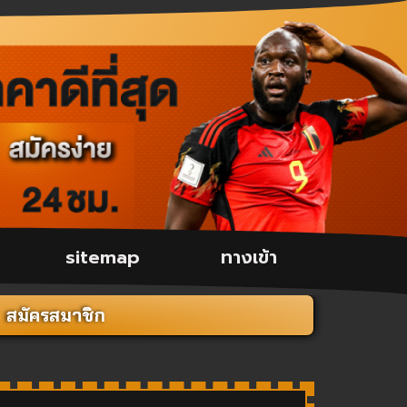
sitemap
ทางเข้า
สมัครสมาชิก