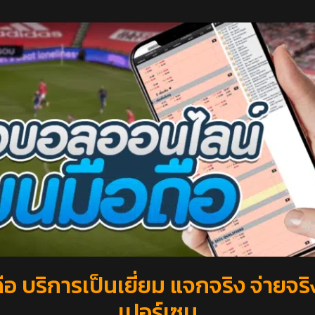
 บริการเป็นเยี่ยม แจกจริง จ่ายจร
เปอร์เซน