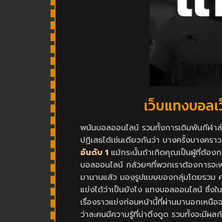
เว็บแทงบอลเว
พนันบอลออนไลน์
รวมทั้งการเดิมพันกีฬาส
ปฏิเสธได้เช่นเดียวกันว่า บางครั้งบางครา
อันดับ 1
แม้กระนั้นถ้าเกิดคุณเป็นผู้ที่ต
บอลออนไลน์ กล้วยๆที่พวกเราต้องการจะพรี
มานานแล้ว มองรูปแบบของกลุ่มโดยรวม ควา
แข่งได้ว่าเป็นยังไง แทงบอลออนไลน์ ซึ่ง
เรื่องราวแข่งก่อนหน้านี้ที่ผ่านมานอกเหนื
ว่าละคนมีความรู้ที่น่าดึงดูด รวมทั้งจะมีผลก