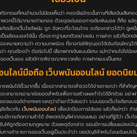
ิจกรรมที่คนจำนวนไม่น้อยเห็นว่า คงจะมีแม้กระนั้นทางที่เสียเงินเสียทอง
ำพวกนี้ได้มากมายก่ายกอง ด้วยจุดเด่นของการเดิมพันบอล ก็คือ แม้คุณเล
าเกิดเลือกเว็บไซต์พนัน ถูก จังหวะที่จะโดนโกง จะต้องกล่าวได้ว่า ดูเหม
ะเป็นเซียนบอลได้นั้น เรื่องรากฐานยกตัวอย่างเช่น การฝาก แล้วก็เบิกเง
็อาจจะหมายความว่า ความบกพร่อง ที่อาจก่อให้คุณอดได้เงินก้อนใหญ่ไ
ดว่า คุณต้องจำ ดังต่อไปนี้ เลือกฝากเงินแบบมีเศษ แน่ๆว่าคนไม่ใช่น้อ
บของเว็บเอง แล้วมีการพิจารณาคราวหลัง การฝากแบบเป็นเศษ
ไลน์มือถือ เว็บพนันออนไลน์ ยอดนิยม
การพนันได้เร็วมากขึ้น เนื่องจากสามารถสำรวจได้ง่ายดายกว่า ที่สำคัญห
อาจจะสามารถเอามาต่อยอดสำหรับเพื่อการสร้างผลกำไรได้อีกด้วย อย่าฝาก
ารของแบรนด์ต่างๆเพราะเหตุว่าจำเอาไว้เสมอว่า ระบบของเว็บไซต์แทงบ
ชีเดียวกัน
เว็บพนันออนไลน์
เพื่อปกป้องการใส่รอย แล้วก็แน่ๆว่า ถ้าเ
าจจะมีการเกิดความช้าได้ อัพเดทบัญชีฝากถอนเสมอ อย่างที่รู้ดีว่า เ
มรับให้ถูกต้องตามกฎหมาย ด้วยเหตุดังกล่าว ชอบมีการเปลี่ยนแปลงบั
ามกับทางข้าราชการของเว็บอยู่เป็นประจำว่า เลขบัญชีสำหรับโอนเงินแปรไ