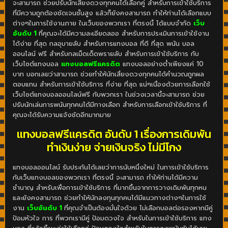
จะสามารถ ช่วยปรับนักเสี่ยงดวงทุกคนได้เลือกคู่ สำหรับการเข้าใช้บริการ
ที่มีความถูกต้องชัดเจนชั้นสูง แล้วก็ยังคงสามารถ ทำให้ท่านได้เลือกแบบ
ต่างๆในการใช้งานภาย ในเว็บของพวกเรา ที่ตรงนี้ ได้แบบจำกัด
เว็บ
อันดับ 1
ที่คุณจะได้มีความละเอียดลออ สำหรับการประเมินการเข้าใช้งาน
ได้ง่าย ที่สุด กลอุบายลับ สำหรับการแทงบอล ที่ดี ที่สุด พนัน บอล
ออนไลน์ ฟรี สำหรับกลเม็ดเด็ดพรายลับ สำหรับการเข้าใช้บริการ กับ
เว็บไซต์แทงบอล
แทงบอลฟรีแครดิต
แทงบอลอย่างต่ำเพียงแค่ 10
บาท บอกเลยว่าสามารถ ช่วยทำให้นักเสี่ยงดวงทุกคนได้คำนวณถูกผล
ตอบแทน สำหรับการเข้าใช้บริการ ที่ง่าย ที่สุด แน่ๆเนื่องด้วยการเลือกใช้
เว็บไซต์แทงบอลออนไลน์ฟรี กับพวกเรา ในช่วงเวลานี้จะสามารถ ช่วย
ปรับนักเล่นการพนันทุกคนได้มีทางเลือก สำหรับการเลือกเข้าใช้บริการ ที่
คุณจะได้รับความแจ้งชัดอีกมากมาย
แทงบอลฟรีแครดิต อันดับ 1 เรื่องการเดิมพัน
ทำเงินง่าย จ่ายเงินจริง ไม่มีโกง
แทงบอลออนไลน์ รับประกันได้เลยว่าการนับหนึ่งใหม่ ในการเข้าใช้บริการ
กับเว็บแทงบอลของพวกเรา ที่ตรงนี้ จะสามารถ ทำให้ท่านได้มีความ
ชำนาญ สำหรับเพื่อการเข้าใช้บริการ ที่มากขึ้นจากการวางเดิมพันทุกหน
และยังคงสามารถ ช่วยทำให้นักลงทุนทุกคนได้มีแนวทางต่างๆในการใช้
งาน
เว็บอันดับ 1
ที่คุณจำเป็นต้องมั่นใจด้วย ไม่เลือกบอลต่อรองหากมีคู่
ป้อมหัวใจ การ ที่พวกเรามีคู่ ป้อมดวงใจ สำหรับในการเข้าใช้บริการ แทง