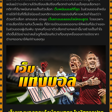
พนันแม้ว่าจะมีความได้เปรียบเสีเปรียบที่แตกต่างกันในเมื่อคุณเลือกเอา
กติกาที่ดีมาพนันกลายเป็นตัวเลือก
เว็บพนันบอลดีที่สุด
ในส่วนของสำหรับ
การได้กำไรที่ดีไม่ใช่น้อยด้วยกติกาของการแข่งขันที่คาดหวังกำไรแต่ว่า
ด้วยตัวเลือก แทงบอล เตะมุม
เว็บแทงบอลออนไลน์ครบสูตร
โดยเฉพาะ
การเลือกใช้งานกับเว็บพนัน ที่มีการเปิดบอลสดออกมาให้พนันที่นับว่าเยอะ
ในส่วนของผู้เดิมพัน ทุกคนที่จะเอาตัวเลือกต่างๆเหล่านี้มาสร้างเป็นกำไร
เกิดขึ้นได้อย่างน่าสนใจดูที่เหมือนกับว่าเกือบทุกครั้งของการเปิดราคา
ต่างๆออกมาให้แก่ท่านลงทุน