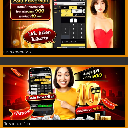
แทงหวยออนไลน์
เว็บหวยออนไลน์