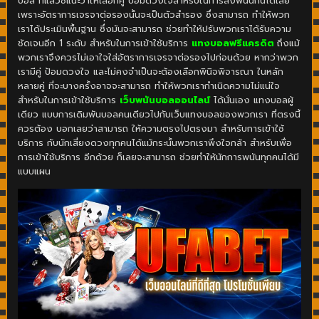
บอล ที่แล้วชี้แนะว่าให้เลือกคู่ ป้อมดวงใจสำหรับในการลงพนันกันได้เลย
เพราะอัตราการเจรจาต่อรองนั้นจะเป็นตัวสำรอง ซึ่งสามารถ ทำให้พวก
เราได้ประเมินพื้นฐาน ซึ่่งมันจะสามารถ ช่วยทำให้ปรับพวกเราได้รับความ
ชัดเจนอีก 1 ระดับ สำหรับในการเข้าใช้บริการ
แทงบอลฟรีแครดิต
ถึงแม้
พวกเราจึงควรไม่เอาใจใส่อัตราการเจรจาต่อรองไปก่อนด้วย หากว่าพวก
เรามีคู่ ป้อมดวงใจ และไม่คงจำเป็นจะต้องเลือกพินิจพิจารณา ในหลัก
หลายคู่ ที่จะบางครั้งอาจจะสามารถ ทำให้พวกเรากำเนิดความไม่แน่ใจ
สำหรับในการเข้าใช้บริการ
เว็บพนันบอลออนไลน์
ได้นั่นเอง แทงบอลผู้
เดียว แบบการเดิมพันบอลคนเดียวไปกับเว็บแทงบอลของพวกเรา ที่ตรงนี้
ควรต้อง บอกเลยว่าสามารถ ให้ความตรงไปตรงมา สำหรับการเข้าใช้
บริการ กับนักเสี่ยงดวงทุกคนได้แม้กระนั้นพวกเราพึงใจกล้า สำหรับเพื่อ
การเข้าใช้บริการ อีกด้วย ก็เลยจะสามารถ ช่วยทำให้นักการพนันทุกคนได้มี
แบบแผน