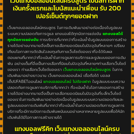
เว็บแทงบอลออนไลน์ครบสูตร โบนัสการฝาก
เงินครั้งแรกและโบนัสแนะนำเพื่อน รับ 200
เปอร์เซ็นต์ทุกๆยอดฝาก
เว็บแทงบอลออนไลน์ครบสูตร ในการเดิมพันมาอย่างต่อเนื่องในรูปแบบ
ระบบความปลอดภัยการดูแล แทงบอลได้ทุกนัดการแข่งขัน
แทงบอลได้
ทุกนัดการแข่งขัน
การบริการที่มากกว่าที่จะเน้นย้ำในรูปแบบของการสร้าง
รายได้อย่างมากมายจึงเป็นทางเลือกยอดนิยมในปัจจุบันที่หลายๆ เปรียบ
เทียบโอกาสการตัดสินใจลงทุนกับทางเว็บไซต์ของเราที่จะได้รับผล
ตอบแทนที่มากกว่าที่จะเน้นย้ำในการดูแลการบริการและรูปแบบของการเดิม
พัน อย่างเต็มที่จึงเป็นทางเลือกที่นิยมในปัจจุบันที่หลายๆท่านเลือกเว็บไซต์
ของเรา ท่านเลือกเว็บไซต์ของเรา
เว็บแทงบอลออนไลน์ครบสูตร
ในการ
เดิมพันมาอย่างยาวนาน เว็บแทงบอลออนไลน์ เชื่อถือได้ บอลส
เต็ปUFABETออนไลน์
แทงบอลออนไลน์ ไม่ต้องฝาก
ในรูปแบบระบบความ
ปลอดภัยการดูแลการบริการที่มากกว่า ที่จะเน้นย้ำในโอกาสของการสร้าง
รายได้อย่างมากมายจึงเป็นทางเลือกยอดนิยมในปัจจุบันที่ระลึกเว็บไซต์
ของเราในการเดิมพันมาอย่างต่อเนื่องในรูปแบบระบบความปลอดภัยและ
รูปแบบของการเดิมพันที่มากกว่าที่จะเน้นย้ำในความปลอดภัยการดูแลการ
บริการที่จะมีการเปิดการเดิมพันพนันบนอย่างหลากหลายรูปแบบเพื่อให้นัก
เดิมพันได้มีโอกาสการสร้างรายได้
แทงบอลฟรีคิก เว็บแทงบอลออนไลน์ครบ