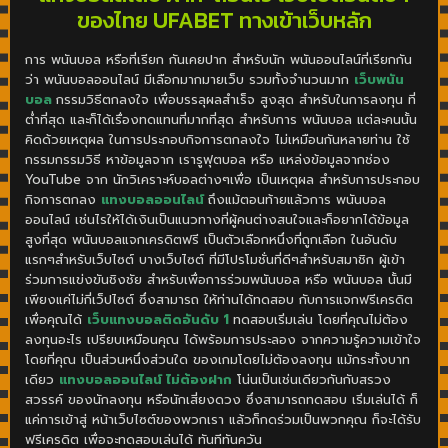
ของไทย UFABET ทางเข้าเว็บหลัก
การ พนันบอล หรือที่เรียก กันเคยปาก สำหรับนัก พนันออนไลน์ที่เรียกกัน
ว่า พนันบอลออนไลน์ มีเลือกมากมายเว็บ รวมทั้งจำนวนมาก
เว็บพนัน
บอล
กรรมวิธีตกลงใจ เพื่อบรรลุผลสำเร็จ สูงสุด สำหรับในการลงทุน ที่
ต่ำที่สุด และก็ได้เรื่องทดแทนที่มากที่สุด สำหรับการ พนันบอล แต่ละคนนั้น
คิดด้วยเหตุผล ในการประกอบกิจการตกลงใจ ไม่เหมือนกันหลายท่าน ใช้
กรรมกรรมวิธี หาข้อมูลจาก เรารูฟุตบอล หรือ แหล่งข้อมูลจากช่อง
YouTube
จาก นักวิเคราะห์บอลต่างๆเพื่อ เป็นเหตุผล สำหรับการประกอบ
กิจการตกลง
แทงบอลออนไลน์
ถึงแม้ตอนท้ายแล้วการ พนันบอล
ออนไลน์ เช่นไรให้ได้เงินเป็นแนวทางที่ผู้คนต่างสนใจและก็อยากได้ข้อมูล
สูงที่สุด
พนันบอลแจกเครดิตฟรี เป็นตัวเลือกหนึ่งที่ถูกเลือก ในอันดับ
แรกๆสำหรับเว็บไซต์ บางเว็บไซต์ ที่มีโปรโมชั่นที่ดีๆสำหรับสมาชิก ผู้เข้า
ร่วมการแข่งขันชิงชัย สำหรับเพื่อการร่วมพนันบอล หรือ พนันบอล นั้นมี
เพียงแค่ไม่กี่เว็ปไซต์ ซึ่งสามารถ ให้ท่านได้ทดสอบ กับการแจกฟรีเครดิต
เพื่อคุณได้
เว็บแทงบอลติดอันดับ 1
ทดสอบเริ่มเล่น โดยที่คุณไม่ต้อง
ลงทุนอะไร เปรียบเหมือนคุณ ได้พร้อมการประลอง จากความรู้ความเข้าใจ
โดยที่คุณ เป็นส่วนหนึ่งส่วนใด ของเกมโดยไม่ต้องลงทุน แม้กระทั้งบาท
เดียว
แทงบอลออนไลน์ ไม่ต้องฝาก
โน่นเป็นเช่นเดียวกันกับสรวง
สวรรค์ ของนักลงทุน หรือนักเสี่ยงดวง ซึ่งสามารถทดสอบ เริ่มเล่นได้ ก็
แค่การเข้าสู่ หน้าเว็บไซต์ของพวกเรา แล้วก็กดร่วมเป็นพวกคุณ ก็จะได้รับ
ฟรีเครดิต เพื่อจะทดสอบเล่นได้ ทันทีทันควัน