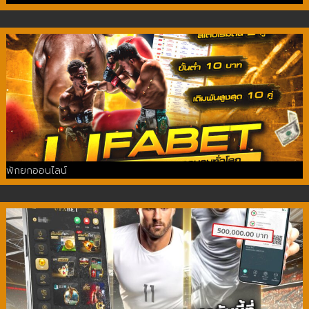
พักยกออนไลน์