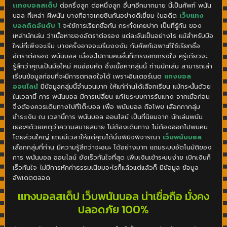
เเทงบอลสเต็ป
ต่อครึ่งลูก ต่อหนึ่งลูก อื่นๆอีกมากมาย นี้เป็นศัพท์ พนัน
บอล ที่เหล่า ผีพนัน บางทีอาจเคยชินกันอย่างดีเยี่ยม ในอดีต
เว็บแทง
บอลติดอันดับ 1
จะใช้การเรียกชื่อกัน กระทั่งเคยปาก เป็นที่รู้กัน ของ
เหล่านักเล่น ว่าเนื้อหาของอัตราต่อรอง แต่ละอันเป็นอย่างไร แม้สำหรับมือ
ใหม่ที่เพิ่งจะเริ่ม บางครั้งอาจจะมรึนงงงัน กับศัพท์เฉพาะที่ใช้เรียกชื่อ
อัตราต่อรอง พนันบอล เมื่อจะไปถามคนอื่นก็เกรงอกเกรงใจ ครู่เดียวจะ
รู้สึกว่าคุณเป็นมือใหม่ คนอ่อนหัด ซึ่งเนื้อหากลุ่มนี้ ท่านนักเล่น สามารถเล่า
เรียนข้อมูลก่อนที่จะมีการตกลงใจได้ เพราะอินเตอร์เนต
แทงบอล
ออนไลน์
มีข้อมูลกลุ่มนี้จำนวนมาก ให้แก่ท่านได้เลือกเรียน แม้กระนั้นด้วย
ในเวลานี้ การ พนันบอล มีการเปลี่ยน แก้ไขระบบการรับแทง จากเมื่อก่อน
จึงต้องควรเดินทางไปที่โต๊ะบอล เพื่อ พนันบอล ถือโพย เลือกกากลุ่ม
ชำระเงิน ณ เวลานี้การ พนันบอล ออนไลน์ เป็นที่นิยมจาก นักเล่นพนัน
เยอะๆด้วยเหตุว่าความสบายสบาย ไม่ต้องเดินทาง ไม่ต้องออกไปพบคน
โดยส่วนใหญ่ แถมมีเวลาให้แด่คุณได้นั่งพินิจพิจารณา
เว็บพนันบอล
เลือกกลุ่มที่ท่าน มีความรู้สึกว่าจะชนะ ได้อย่างมาก แถมระบบอัตโนมัติของ
การ พนันบอล ออนไลน์ ยังเร็วทันใจที่สุด เพิ่มเงินเข้าระบบง่าย เบิกเงินก็
เร็วทันใจ ไม่มีการหักค่าธรรมเนียมอะไรก็แล้วแต่แล้วก็ มีข้อมูล ข้อมูล
อัพเดตตลอด
เเทงบอลสเต็ป เว็บพนันบอล น่าเชื่อถือ มั่งคง
ปลอดภัย 100%