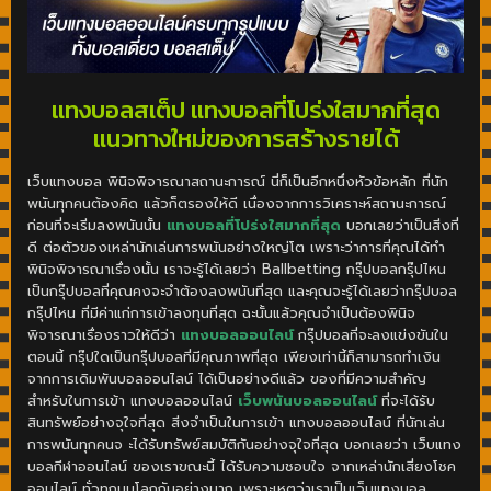
แทงบอลสเต็ป แทงบอลที่โปร่งใสมากที่สุด
แนวทางใหม่ของการสร้างรายได้
เว็บแทงบอล พินิจพิจารณาสถานะการณ์ นี่ก็เป็นอีกหนึ่งหัวข้อหลัก ที่นัก
พนันทุกคนต้องคิด แล้วก็ตรองให้ดี เนื่องจากการวิเคราะห์สถานะการณ์
ก่อนที่จะเริ่มลงพนันนั้น
แทงบอลที่โปร่งใสมากที่สุด
บอกเลยว่าเป็นสิ่งที่
ดี ต่อตัวของเหล่านักเล่นการพนันอย่างใหญ่โต เพราะว่าการที่คุณได้ทำ
พินิจพิจารณาเรื่องนั้น เราจะรู้ได้เลยว่า
Ballbetting
กรุ๊ปบอลกรุ๊ปไหน
เป็นกรุ๊ปบอลที่คุณคงจะจำต้องลงพนันที่สุด และคุณจะรู้ได้เลยว่ากรุ๊ปบอล
กรุ๊ปไหน ที่มีค่าแก่การเข้าลงทุนที่สุด ฉะนั้นแล้วคุณจำเป็นต้องพินิจ
พิจารณาเรื่องราวให้ดีว่า
แทงบอลออนไลน์
กรุ๊ปบอลที่จะลงแข่งขันใน
ตอนนี้ กรุ๊ปใดเป็นกรุ๊ปบอลที่มีคุณภาพที่สุด เพียงเท่านี้ก็สามารถทำเงิน
จากการเดิมพันบอลออนไลน์ ได้เป็นอย่างดีแล้ว ของที่มีความสำคัญ
สำหรับในการเข้า แทงบอลออนไลน์
เว็บพนันบอลออนไลน์
ที่จะได้รับ
สินทรัพย์อย่างจุใจที่สุด
สิ่งจำเป็นในการเข้า แทงบอลออนไลน์ ที่นักเล่น
การพนันทุกคนจ ะได้รับทรัพย์สมบัติกันอย่างจุใจที่สุด บอกเลยว่า เว็บแทง
บอลกีฬาออนไลน์ ของเราขณะนี้ ได้รับความชอบใจ จากเหล่านักเสี่ยงโชค
ออนไลน์ ทั่วทุกมุมโลกกันอย่างมาก เพราะเหตุว่าเราเป็นเว็บแทงบอล