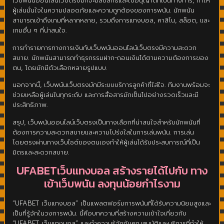
เว็บพนันออนไลน์เว็บตรงมักจะมีลิขสิทธิ์และใบอนุญาตที่เป็นทางการ, ทำให้
ผู้เล่นมั่นใจในความปลอดภัยและความถูกต้องของการพนัน. นักพนัน
สามารถเข้าถึงเกมที่หลากหลาย, รวมถึงการแทงบอล, คาสิโน, สล็อต, และ
เกมอื่น ๆ ที่น่าสนใจ.
การทำรายการทางการเงินกับเว็บพนันออนไลน์เว็บตรงมีความสะดวก
สบาย. นักพนันสามารถทำธุรกรรมฝาก-ถอนเงินได้ตามความต้องการของ
ตน, โดยมักมีตัวเลือกหลายรูปแบบ.
นอกจากนี้, เว็บพนันเว็บตรงมักมีระบบบริการลูกค้าที่ใส่ใจ. ทีมงานพร้อมจะ
ช่วยเหลือผู้เล่นในทุกระดับ และการสื่อสารมักเป็นไปอย่างรวดเร็วและมี
ประสิทธิภาพ.
สรุป, เว็บพนันออนไลน์เว็บตรงเป็นทางเลือกที่น่าสนใจสำหรับนักพนันที่
ต้องการความสะดวกสบายและความโปร่งใสในการเล่นพนัน. การเล่น
โดยตรงผ่านทางเว็บไซต์ของตนเองทำให้ผู้เล่นได้รับประสบการณ์ที่เป็น
มิตรและสะดวกสบาย.
UFABETเว็บแทงบอล สร้างรายได้ไปกับ ทาง
เข้าเว็บพนัน ลงทุนน้อยกำไรงาม
“UFABET เว็บแทงบอล” เป็นแพลตฟอร์มการพนันที่ได้รับความนิยมสูงและ
เป็นที่รู้จักในวงการพนัน. นี้คือบทความที่สร้างความเข้าใจเกี่ยวกับ
“UFABET เว็บแทงบอล” และทำความรู้จักกับคุณสมบัติและบริการที่ทำให้