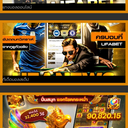
แทงบอลออนไลน์
ทีเด็ดบอลสเต็ป