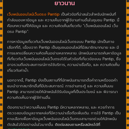
ยาวนาน
เว็บพนันออนไลน์เว็บตรง Pantip
เป็นหัวข้อที่น่าสนใจสำหรับนักพนันที่
กำลังมองหาข้อมูล และ ความเห็นจากผู้ใช้งานท่านอื่นในชุมชน Pantip. นี้
คือบทความที่ให้ข้อมูล และ ความคิดเห็นเกี่ยวกับ “เว็บพนันออนไลน์ เว็บ
ตรง Pantip”:
การหาข้อมูลเกี่ยวกับเว็บพนันออนไลน์เว็บตรงบน Pantip มักเป็นทาง
เลือกที่ดี, เนื่องจาก Pantip เป็นชุมชนออนไลน์ที่มีสมาชิกมากมาย และ มี
การแลกเปลี่ยนความคิดเห็นอย่างหลากหลาย. นักพนันสามารถค้นหาข้อมูล
ที่เกี่ยวกับเว็บพนันออนไลน์เว็บตรงได้ในหัวข้อที่เกี่ยวข้องบน Pantip, ซึ่ง
อาจรวมถึงประสบการณ์การใช้บริการ, ความน่าเชื่อถือ, และ ความคิดเห็น
เกี่ยวกับค่าน้ำ.
นอกจากนี้, Pantip ยังเป็นสถานที่ที่นักพนันสามารถตั้งคำถามหรือขอคำ
แนะนำจากสมาชิกอื่นที่มีประสบการณ์. การอ่านกระทู้ และ ความเห็นบน
Pantip สามารถช่วยให้นักพนันได้รับข้อมูลที่เป็นประโยชน์ และ พิจารณา
ความคิดเห็นจากผู้ใช้ท่านอื่น.
ต้องทราบว่าความเห็นบน Pantip มีความหลากหลาย, และ ควรทำการ
ตรวจสอบข้อมูลจากแหล่งที่มีความน่าเชื่อถือเพิ่มเติม. การใช้ Pantip เป็น
ทางเลือกเพื่อหาข้อมูลเว็บพนันออนไลน์เว็บตรงสามารถช่วยให้นักพนัน
ตัดสินใจได้อย่างมั่นใจมากขึ้น.
ติดต่อสอบถามหรือสมัครได้ที่