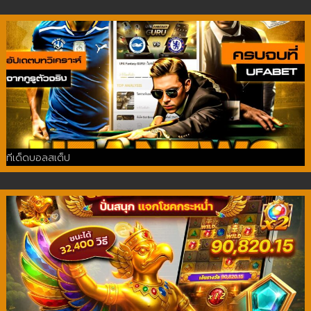
ทีเด็ดบอลสเต็ป