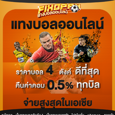
หน้าแรก
เว็บแทงบอลอันดับ 1
เว็บแทงบอลยูฟ่า
โปรโมชั่น
sitemap
ทางเข้า