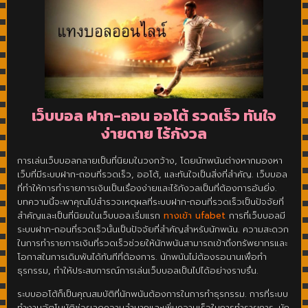
เว็บบอล ฝาก-ถอน ออโต้ รวดเร็ว ทันใจ
ง่ายดาย ไร้กังวล
การเล่นเว็บบอลกลายเป็นที่นิยมในวงกว้าง, โดยนักพนันต่างหากมองหา
เว็บที่มีระบบฝาก-ถอนที่รวดเร็ว, ออโต้, และทันใจเป็นสิ่งที่สำคัญ. เว็บบอล
ที่ทำให้การทำรายการเงินเป็นเรื่องง่ายและไร้กังวลเป็นที่ต้องการอันยิ่ง.
บทความนี้จะพาคุณไปสำรวจเหตุผลที่ระบบฝาก-ถอนที่รวดเร็วเป็นปัจจัยที่
สำคัญและเป็นที่นิยมในเว็บบอล.เริ่มแรก
ทางเข้า ufabet
การที่เว็บบอลมี
ระบบฝาก-ถอนที่รวดเร็วนั้นเป็นปัจจัยที่สำคัญสำหรับนักพนัน. ความสะดวก
ในการทำรายการเงินที่รวดเร็วช่วยให้นักพนันสามารถเข้าถึงทรัพยากรและ
โอกาสในการเดิมพันได้ทันทีที่ต้องการ. นักพนันไม่ต้องรอนานเพื่อทำ
ธุรกรรม, ทำให้ประสบการณ์การเล่นเว็บบอลเป็นไปได้อย่างราบรื่น.
ระบบออโต้ก็เป็นคุณสมบัติที่นักพนันต้องการในการทำธุรกรรม. การที่ระบบ
ทำงานอัตโนมัติช่วยลดความลำบากและเพิ่มความเร็วในการทำรายการ. นัก