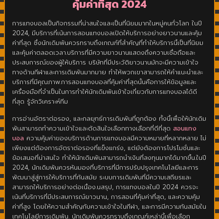
คุ้มค่าที่สุด 2024
การแทงบอลเป็นกิจกรรมที่น่าสนใจและเป็นที่นิยมมากในหมู่คนทั่วโลก ในปี
2024, มีบริการที่เน้นการสอนแทงบอลเปิดให้บริการอย่างยาวนานและคุ้ม
ค่าที่สุด ซึ่งนักเดิมพันควรทราบถึงเกณฑ์ที่สำคัญที่ทำให้บริการนี้เป็นที่นิยม
และคุ้มค่าตลอดเวลา.บริการที่มีความยาวนานแสดงถึงความเชื่อถือและ
ประสบการณ์ของผู้ให้บริการ บริษัทที่มีประวัติยาวนานมักจะมีความเข้าใจ
ทางด้านกีฬาและการเดิมพันมากมาย ทำให้พวกเขาสามารถให้คำแนะนำและ
บริการที่มีคุณภาพ.การสอนแทงบอลที่คุ้มค่าที่สุดนั้นคือการให้ข้อมูลและ
เครื่องมือที่จำเป็นในการทำให้นักเดิมพันเข้าใจเกี่ยวกับการแทงบอลได้ดี
ที่สุด รู้จักวิเคราะห์ทีม
การอ่านอัตราต่อรอง, และกลยุทธ์การเดิมพันที่ถูกต้อง ทั้งนี้เพื่อให้นักเดิม
พันสามารถทำความเข้าใจและตัดสินใจเลือกทางเลือกที่ดีที่สุด
สอนแทง
บอล
ความคุ้มค่าของบริการด้านการแทงบอลมีความหมายที่หลากหลาย ไม่
เพียงแต่ต้องการอัตราต่อรองที่แข็งแกร่ง, แต่ยังต้องการโปรโมชั่นและ
ข้อเสนอที่น่าสนใจ ทำให้นักเดิมพันสามารถนำเงินที่ลงทุนมากได้มากขึ้น.ในปี
2024, นักเดิมพันควรหันมองที่บริการที่มีการปรับปรุงเทคโนโลยีและการ
พัฒนาสู่สู่การให้บริการที่ทันสมัย ระบบการเดิมพันที่มีความเสถียรและ
สามารถให้บริการอย่างต่อเนื่อง.นสรุป, การแทงบอลในปี 2024 ควรจะ
เน้นที่บริการที่มีประสบการณ์ยาวนาน, การสอนที่คุ้มค่าที่สุด, และความคุ้ม
ค่าที่สูง โดยให้ความสำคัญกับความเข้าใจในกีฬา, และการมีความทันสมัยใน
เทคโนโลยีการเดิมพัน. นักเดิมพันควรทราบถึงเกณฑ์เหล่านี้เพื่อเลือก