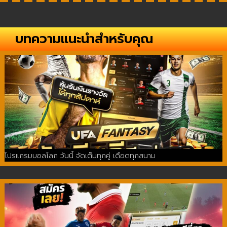
บทความแนะนำสำหรับคุณ
โปรแกรมบอลโลก วันนี้ จัดเต็มทุกคู่ เดือดทุกสนาม