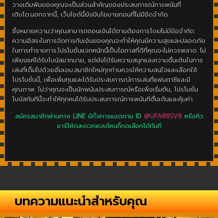
วางเดิมพันของคุณจะเป็นส่วนสำคัญของประสบการณ์การพนันที่
เติบโต.นอกจากนี้, เว็บไซต์นี้ยังมีนโยบายถอนที่ไม่มีขีดจำกัด
ซึ่งหมายความว่าคุณสามารถถอนเงินได้ตามต้องการโดยไม่มีข้อจำกัด.
ความอิสระในการจัดการกับเงินของคุณจะทำให้คุณมีความสุขและปลอดภัย
ในการทำรายการ.โปรโมชั่นแจกหนักนี้เป็นโอกาสที่ดีที่คุณจะไม่ควรพลาด. ไม่
เพียงแค่ได้รับโบนัสมากมาย, แต่ยังได้รับความสนุกและความตื่นเต้นในการ
เล่นที่เต็มไปด้วยอิ่มเอม.สมาชิกใหม่ทุกท่านควรให้ความสนใจและเลือกใช้
โปรโมชั่นนี้, เพื่อเพิ่มทุนและได้รับประสบการณ์การเล่นที่แฟนตาซีและมี
คุณภาพ. ไม่ว่าคุณจะเป็นนักพนันประสบการณ์หรือเพิ่งเริ่มต้น, โปรโมชั่น
โบนัสทันทีนี้จะทำให้ทุกคนได้รับประสบการณ์การพนันทีตื่นเต้นและคุ้มค่า
สมัครสมาชิกผ่านทาง LINE มีทั้งการแอดตาม ID
@UFA88SV8
หรือคิว
อาร์โค้ดสะดวกแบบไหนก็กดเลือกได้ทันที
บทความแนะนำสำหรับคุณ