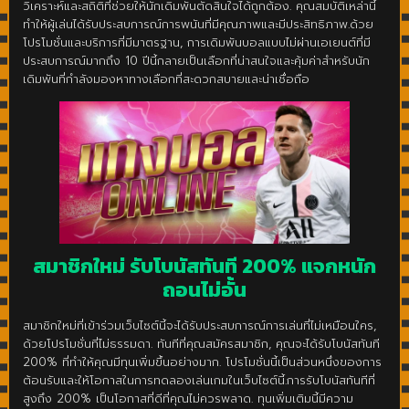
วิเคราะห์และสถิติที่ช่วยให้นักเดิมพันตัดสินใจได้ถูกต้อง. คุณสมบัติเหล่านี้
ทำให้ผู้เล่นได้รับประสบการณ์การพนันที่มีคุณภาพและมีประสิทธิภาพ.ด้วย
โปรโมชั่นและบริการที่มีมาตรฐาน, การเดิมพันบอลแบบไม่ผ่านเอเยนต์ที่มี
ประสบการณ์มากถึง 10 ปีนี้กลายเป็นเลือกที่น่าสนใจและคุ้มค่าสำหรับนัก
เดิมพันที่กำลังมองหาทางเลือกที่สะดวกสบายและน่าเชื่อถือ
สมาชิกใหม่ รับโบนัสทันที 200% แจกหนัก
ถอนไม่อั้น
สมาชิกใหม่ที่เข้าร่วมเว็บไซต์นี้จะได้รับประสบการณ์การเล่นที่ไม่เหมือนใคร,
ด้วยโปรโมชั่นที่ไม่ธรรมดา. ทันทีที่คุณสมัครสมาชิก, คุณจะได้รับโบนัสทันที
200% ที่ทำให้คุณมีทุนเพิ่มขึ้นอย่างมาก. โปรโมชั่นนี้เป็นส่วนหนึ่งของการ
ต้อนรับและให้โอกาสในการทดลองเล่นเกมในเว็บไซต์นี้.การรับโบนัสทันทีที่
สูงถึง 200% เป็นโอกาสที่ดีที่คุณไม่ควรพลาด. ทุนเพิ่มเติมนี้มีความ