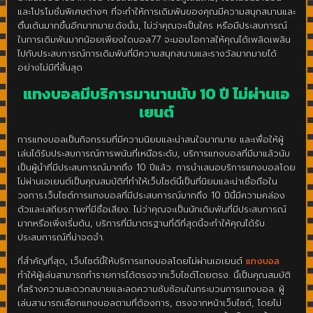
และโปรโมชั่นพิเศษต่างๆ ที่จะทำให้การเดิมพันของคุณมีความสนุกสนานและ
ตื่นเต้นมากขึ้นอีกมากมาย.ดังนั้น, ไม่ว่าคุณจะเป็นใคร หรือมีประสบการณ์
ในการเดิมพันมากน้อยเพียงใดบอล77 จะมอบโอกาสให้คุณได้เพลิดเพลิน
ไปกับประสบการณ์การเดิมพันที่มีความสนุกสนานและรางวัลมากมายได้
อย่างไม่มีที่สิ้นสุด
แทงบอลมีบริการมานานนับ 10 ปี ไม่ผ่านเอ
เยนต์
การแทงบอลเป็นกิจกรรมที่มีความนิยมและน่าสนใจมากมาย และเพื่อให้ผู้
เล่นได้รับประสบการณ์การพนันที่เหนือระดับ, บริการแทงบอลที่มีมาแล้วนับ
เป็นผู้นำที่มีประสบการณ์มากถึง 10 ปีแล้ว. การนำเสนอบริการแทงบอลโดย
ไม่ผ่านเอเยนต์เป็นคุณสมบัติที่ทำให้เว็บไซต์นี้เป็นที่นิยมและน่าเชื่อถือใน
วงการ.เว็บไซต์การแทงบอลที่มีประสบการณ์มากถึง 10 ปีนี้มีความคล่อง
ตัวและเสถียรภาพที่มีชื่อเสียง. ไม่ว่าคุณจะเป็นนักเดิมพันที่มีประสบการณ์
มากหรือเพิ่งเริ่มต้น, บริการที่มีมาตรฐานที่ดีที่สุดนี้จะทำให้คุณได้รับ
ประสบการณ์ที่น่าจดจำ.
ที่สำคัญที่สุด, เว็บไซต์นี้ให้บริการแทงบอลโดยไม่ผ่านเอเยนต์
แทงบอล
ทำให้ผู้เล่นสามารถทำรายการได้ตรงจากเว็บไซต์โดยตรง. นี้เป็นคุณสมบัติ
ที่สร้างความสะดวกสบายและลดความซับซ้อนในกระบวนการแทงบอล. ผู้
เล่นสามารถเลือกแทงบอลตามที่ต้องการ, ตรงจากหน้าเว็บไซต์, โดยไม่