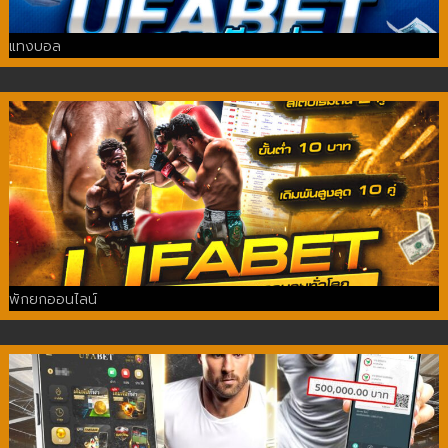
แทงบอล
พักยกออนไลน์