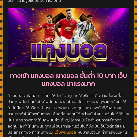
บริการผ่านรูปแบบของการลงทุน
ทางเข้า แทงบอล แทงบอล ขั้นต่ำ 10 บาท เว็บ
แทงบอล มาแรงมาก
ในระบบออนไลน์สามารถทำให้นักเรียนทุกคนใช้บริการได้อย่างมั่นใจเมื่อ
ทำการพนันผ่านเว็บไซต์พนันบอลออนไลน์สมัครแทงบอลยูฟ่าเบท​จึงทำให้
ในวันนี้การใช้บริการผ่านรูปแบบของการลงทุนและการพนันที่ชื่นชอบจะ
สามารถทำให้นักพนันทุกคนเลือกที่จะลงทุนได้อย่างมั่นใจผ่านเว็บไซต์ที่ดีและ
มีประสิทธิภาพที่ทำให้นักพนันส่วนใหญ่มีความมั่นใจสำหรับการเลือกที่จะ
ลงทุนและทำให้นักพนันทุกคนใช้บริการผ่านเว็บไซต์ซึ่งเป็นเว็บไซต์ที่ดีและมี
ประสิทธิภาพจะทำให้นักพนัน
เว็บพนันบอล
หันมาสนใจและทำการพนันผ่าน