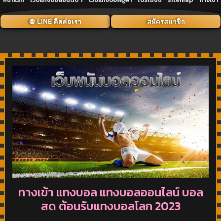
@ LINE ติดต่อเรา
สมัครสมาชิก
ทางเข้า แทงบอล แทงบอลออนไลน์ บอล
สด ต้อนรับแทงบอลโลก 2023