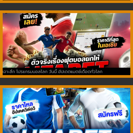
เจาะลึก โปรแกรมบอลโลก วันนี้ อัปเดตแมตช์เดือดทั่วโลก