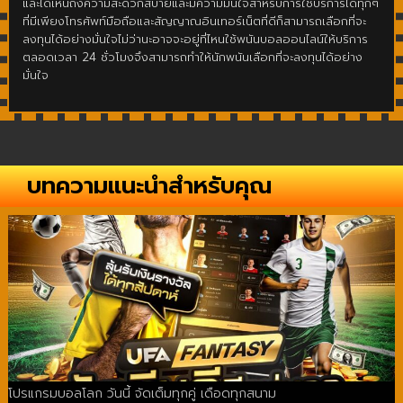
และได้เห็นถึงความสะดวกสบายและมีความมั่นใจสำหรับการใช้บริการได้ทุกๆ
ที่มีเพียงโทรศัพท์มือถือและสัญญาณอินเทอร์เน็ตที่ดีก็สามารถเลือกที่จะ
ลงทุนได้อย่างมั่นใจไม่ว่านะอาจจะอยู่ที่ไหนใช้พนันบอลออนไลน์ให้บริการ
ตลอดเวลา 24 ชั่วโมงจึงสามารถทำให้นักพนันเลือกที่จะลงทุนได้อย่าง
มั่นใจ
บทความแนะนำสำหรับคุณ
โปรแกรมบอลโลก วันนี้ จัดเต็มทุกคู่ เดือดทุกสนาม