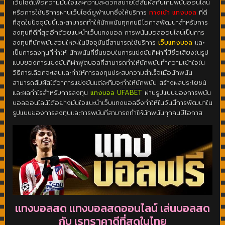
เว็บไซต์เพื่อความมั่นใจและความสะดวกสบายได้สัมผัสกับเกมพนันออนไลน์
หรือการใช้บริการผ่านเว็บไซด์ยูฟ่าเบทซึ่งให้บริการ
ทางเข้า แทงบอล
ที่ดี
ที่สุดในปัจจุบันนี้และสามารถทำให้นักพนันทุกคนมีโอกาสพัฒนาสำหรับการ
ลงทุนที่ดีที่สุดอีกด้วยแนะนำเว็บแทงบอล​ การพนันบอลออนไลน์เป็นการ
ลงทุนที่นักพนันส่วนใหญ่ในปัจจุบันนี้สามารถใช้บริการ
เว็บแทงบอล
และ
เป็นการลงทุนที่ทำให้ นักพนันที่ชื่นชอบในการแข่งขันกีฬาที่มีชื่อเสียงในรูป
แบบของการแข่งขันกีฬาฟุตบอลที่สามารถทำให้นักพนันทำความเข้าใจใน
วิธีการเลือกจะเล่นและทำให้การลงทุนประสบความสำเร็จเมื่อนักพนัน
สามารถสัมผัสได้ว่าการแข่งขันแต่ละทีมจะทำให้นักพนัน สร้างผลประโยชน์
และผลกำไรสำหรับการลงทุน
แทงบอล UFABET
ผ่านรูปแบบของการพนัน
บอลออนไลน์ได้อย่างมั่นใจแนะนำเว็บแทงบอล​จึงทำให้ในวันนี้การพัฒนาใน
รูปแบบของการลงทุนและการพนันที่สามารถทำให้นักพนันทุกคนมีโอกาส
แทงบอลสด แทงบอลสดออนไลน์ เล่นบอลสด
กับ เรทราคาดีที่สุดในไทย